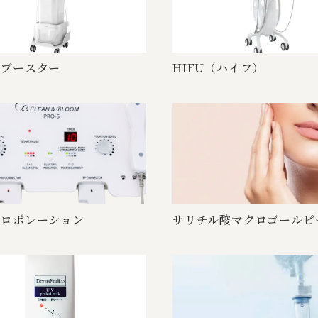
 ー ス タ ー
HIFU（ ハ イ フ ）
ポレ ー シ ョ ン
サリチル酸マクロゴールピ ー 