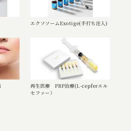
エクソソームExotige(手打 ち 注 入 )
培
再生医療 PRP治療(L-cepferエル
セ フ ァ ー ）