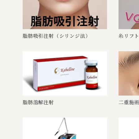
脂肪吸引注射（シリ ン ジ 法 ）
糸リフト 
脂肪 溶 解 注 射
二重施術（