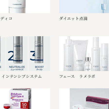
デ ィ コ
ダイエ ッ ト 点 滴
インテンシブ シ ス テ ム
フェース ラ メ ラ ボ