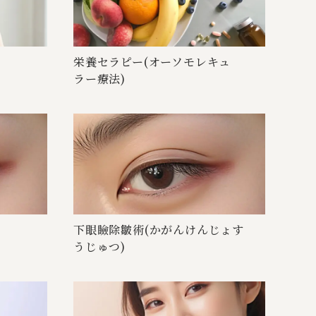
栄養セラピー(オーソモレキュ
ラ ー 療 法 )
下眼瞼除皺術(かがんけんじょす
う じ ゅ つ )