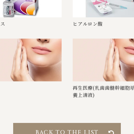
 ス
ヒア ル ロ ン 酸
ト
再生医療(乳歯歯髄幹細胞
養 上 清 液 )
BACK TO THE LIST