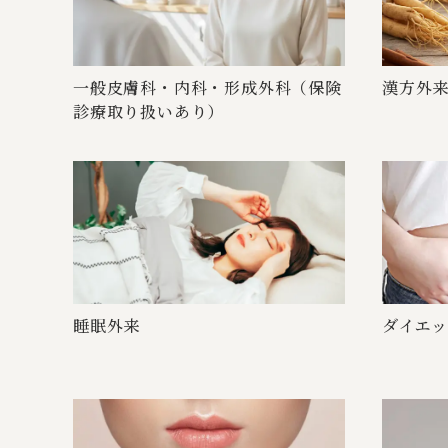
一般皮膚科・内科・形成外科（保険
漢方外来（
診療取り扱 い あ り ）
睡 眠 外 来
ダイエット(