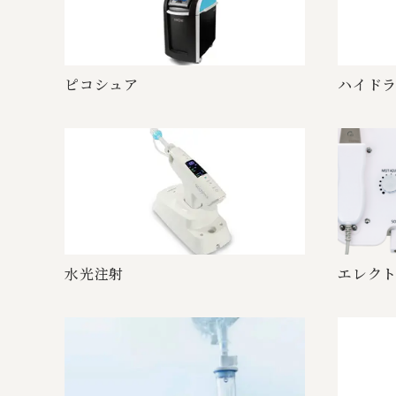
ピ コ シ ュ ア
ハイドラブ
水 光 注 射
エレクトロ