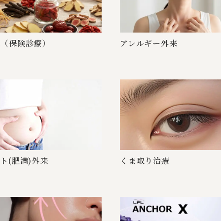
保 険 診 療 ）
アレル ギ ー 外 来
肥 満 ) 外 来
くま 取 り 治 療