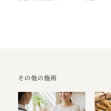
その 他 の 施 術