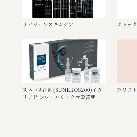
リビジョンス キ ン ケ ア
ボ ト ッ ク
スネコス注射(SUNEKOS200)イタ
糸 リ フ 
リア発 シワ・ハリ・ク マ 改 善 薬