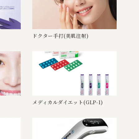
ドクター手打(美 肌 注 射 )
メディカルダイエット(GL P - 1 )