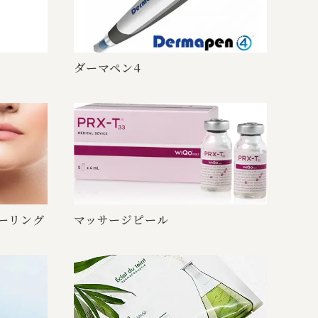
ダー マ ペ ン 4
リ ン グ
マッサー ジ ピ ー ル