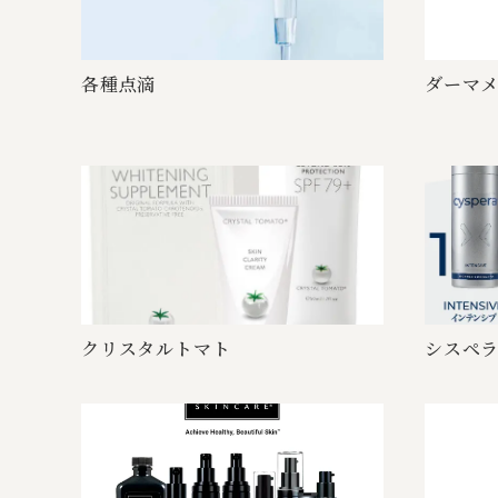
各 種 点 滴
ダーマ メ 
クリスタ ル ト マ ト
シスペラ 