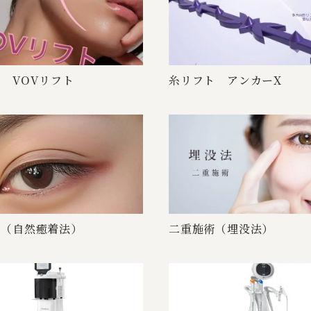
VO V リ フ ト
糸リフト ア ン カ ー X
自然 癒 着 法 ）
二重施術（ 埋 没 法 ）