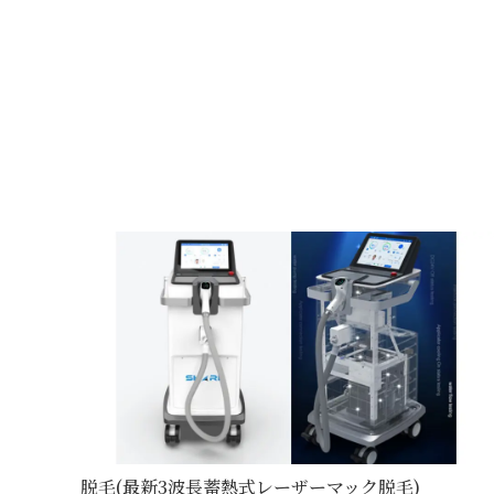
脱毛(最新3波長蓄熱式レーザーマッ ク 脱 毛 )